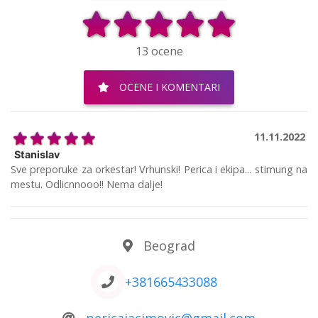
13 ocene
OCENE I KOMENTARI
11.11.2022
Stanislav
Sve preporuke za orkestar! Vrhunski! Perica i ekipa... stimung na
mestu. Odlicnnooo!! Nema dalje!
Beograd
+381665433088
pericajacimovic@gmail.com