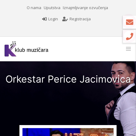
O nama
Uputstva
Iznajmljivanje ozvučenja
Login
Registracija
Orkestar Perice Jacimovica