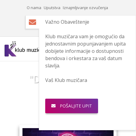
O nama
Uputstva
Iznajmljivanje ozvučenja
Login
Registracija
Važno Obaveštenje
Klub muzičara vam je omogućio da
jednostavnim popunjavanjem upita
dobijete informacije o dostupnosti
bendova i orkestara za vaš datum
slavlja.
"De Marko bend"
Vaš Klub muzičara
POŠALJITE UPIT