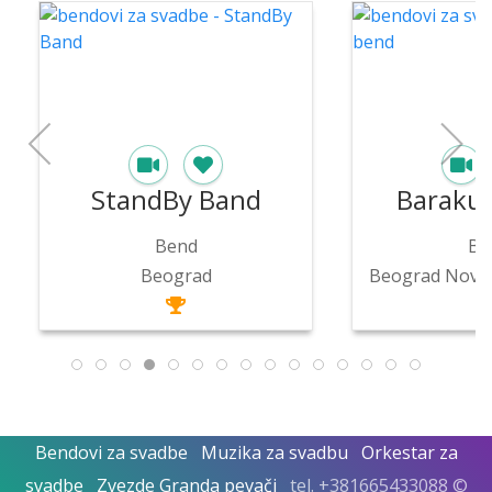
StandBy Band
Barakuda
Bend
Bend
Beograd
Detaljnije
Detaljn
Bendovi za svadbe
Muzika za svadbu
Orkestar za
svadbe
Zvezde Granda pevači
tel. +381665433088 ©