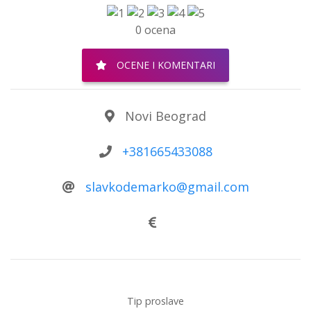
0 ocena
OCENE I KOMENTARI
Novi Beograd
+381665433088
slavkodemarko@gmail.com
Tip proslave