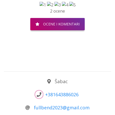
2 ocene
OCENE I KOMENTARI
Šabac
+381643886026
fullbend2023@gmail.com