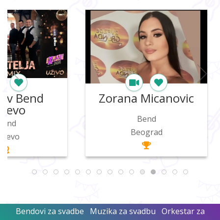
Zorana Micanovic
Projek
Bend
Be
Beograd
Beo
Detaljnije
Detal
Bendovi za svadbe
Muzika za svadbu
Orkestar za