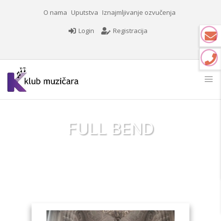
O nama
Uputstva
Iznajmljivanje ozvučenja
Login
Registracija
FULL BEND