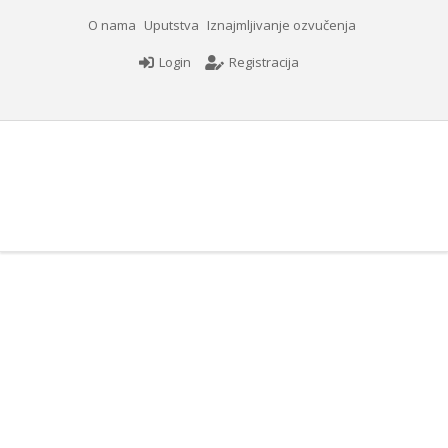
O nama
Uputstva
Iznajmljivanje ozvučenja
Login
Registracija