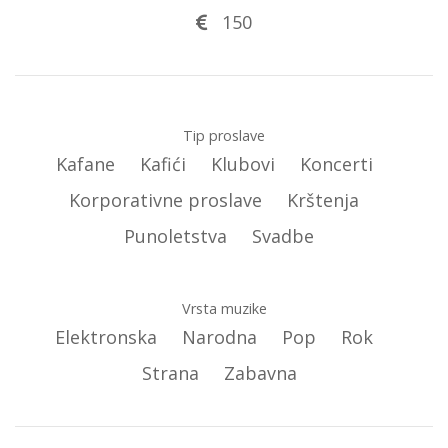
150
Tip proslave
Kafane
Kafići
Klubovi
Koncerti
Korporativne proslave
Krštenja
Punoletstva
Svadbe
Vrsta muzike
Elektronska
Narodna
Pop
Rok
Strana
Zabavna