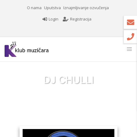
O nama
Uputstva
Iznajmljivanje ozvučenja
Login
Registracija
DJ CHULLI