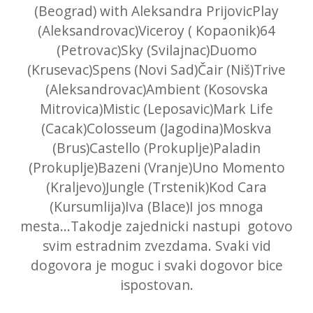
(Beograd) with Aleksandra PrijovicPlay
(Aleksandrovac)Viceroy ( Kopaonik)64
(Petrovac)Sky (Svilajnac)Duomo
(Krusevac)Spens (Novi Sad)Čair (Niš)Trive
(Aleksandrovac)Ambient (Kosovska
Mitrovica)Mistic (Leposavic)Mark Life
(Cacak)Colosseum (Jagodina)Moskva
(Brus)Castello (Prokuplje)Paladin
(Prokuplje)Bazeni (Vranje)Uno Momento
(Kraljevo)Jungle (Trstenik)Kod Cara
(Kursumlija)Iva (Blace)I jos mnoga
mesta...Takodje zajednicki nastupi gotovo
svim estradnim zvezdama. Svaki vid
dogovora je moguc i svaki dogovor bice
ispostovan.