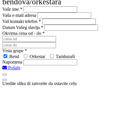
bendova/orkestara
Vaše ime *
Vaša e-mail adresa
Vaš kontakt telefon *
Datum Vašeg slavlja *
Okvirna cena od - do *
Vrsta grupe *
Bend
Orkestar
Tamburaši
Napomena
Pošalji
Uredite sliku ili zatvorite da ostavite celu