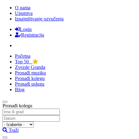
O nama
Uputstva
Iznajmljivanje ozvučenja
Login
Registracija
Početna
Top 50
Zvezde Granda
Pronađi muziku
Pronađi kolegu
Pronađi uslugu
Blog
Pronađi kolegu
Traži