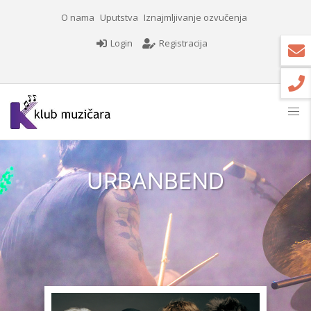
O nama
Uputstva
Iznajmljivanje ozvučenja
Login
Registracija
URBANBEND