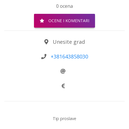
0 ocena
OCENE I KOMENTARI
Unesite grad
+381643858030
Tip proslave