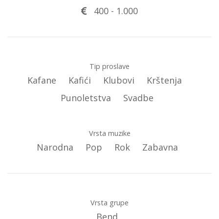
400
-
1.000
Tip proslave
Kafane
Kafići
Klubovi
Krštenja
Punoletstva
Svadbe
Vrsta muzike
Narodna
Pop
Rok
Zabavna
Vrsta grupe
Bend