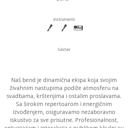
Instrumenti
Sastav
Naš bend je dinamična ekipa koja svojim
živahnim nastupima podiže atmosferu na
svadbama, krštenjima i ostalim proslavama.
Sa širokim repertoarom i energičnim
izvođenjem, osiguravamo nezaboravno
iskustvo za sve prisutne. Profesionalnost,
entuzijazam i interakcija s publikom ključni su