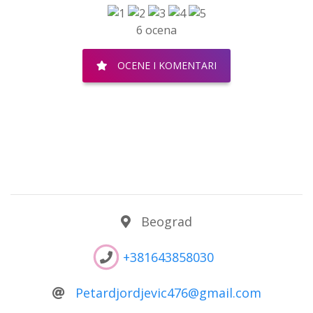
6 ocena
OCENE I KOMENTARI
Beograd
+381643858030
Petardjordjevic476@gmail.com