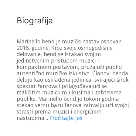
Biografija
Marinello bend je muzički sastav osnovan
2016. godine. Kroz svoje osmogodišnje
delovanje, bend se istakao svojim
jedinstvenim pristupom muzici i
kompaktnom postavom, pružajući publici
autentično muzičko iskustvo. Članovi benda
deluju kao usklađena jedinica, svirajući širok
spektar žanrova i prilagođavajući se
različitim muzičkim ukusima i zahtevima
publike. Marinello bend je tokom godina
stekao vernu bazu fanova zahvaljujući svojoj
strasti prema muzici i energičnim
nastupima
...
Pročitajte još