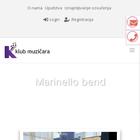
O nama
Uputstva
Iznajmljivanje ozvučenja
Login
Registracija
Marinello bend