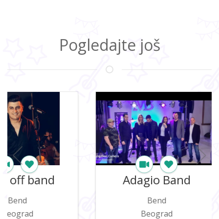
Pogledajte još
Adagio Band
Naš 
Bend
Be
Beograd
Beo