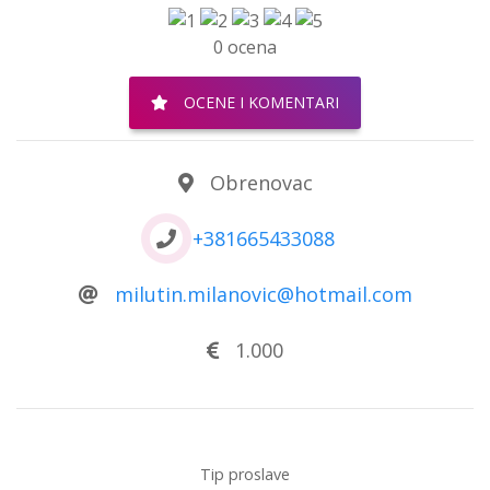
0 ocena
OCENE I KOMENTARI
Obrenovac
+381665433088
milutin.milanovic@hotmail.com
1.000
Tip proslave