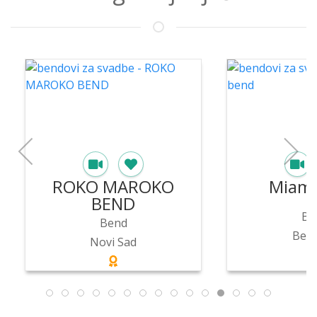
ROKO MAROKO
Miami
BEND
Be
Bend
Beo
Novi Sad
Detal
Detaljnije