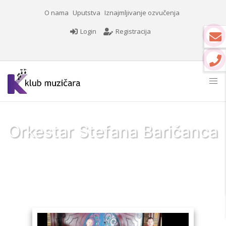
O nama
Uputstva
Iznajmljivanje ozvučenja
Login
Registracija
Orkestar Stefana Baričanca