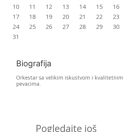
10
11
12
13
14
15
16
17
18
19
20
21
22
23
24
25
26
27
28
29
30
31
Biografija
Orkestar sa velikim iskustvom i kvalitetnim
pevacima.
Pogledajte još