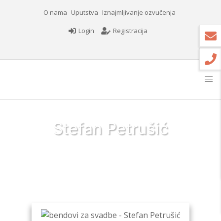
O nama
Uputstva
Iznajmljivanje ozvučenja
Login
Registracija
Stefan Petrušić