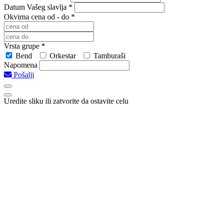
Datum Vašeg slavlja *
Okvirna cena od - do *
Vrsta grupe *
Bend
Orkestar
Tamburaši
Napomena
Pošalji
Uredite sliku ili zatvorite da ostavite celu