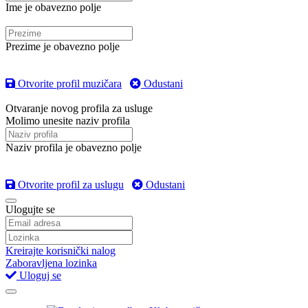
Ime je obavezno polje
Prezime je obavezno polje
Otvorite profil muzičara
Odustani
Otvaranje novog profila za usluge
Molimo unesite naziv profila
Naziv profila je obavezno polje
Otvorite profil za uslugu
Odustani
Ulogujte se
Kreirajte korisnički nalog
Zaboravljena lozinka
Uloguj se