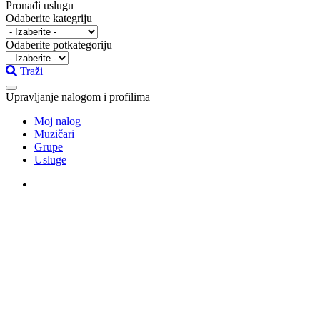
Pronađi uslugu
Odaberite kategriju
Odaberite potkategoriju
Traži
Upravljanje nalogom i profilima
Moj nalog
Muzičari
Grupe
Usluge