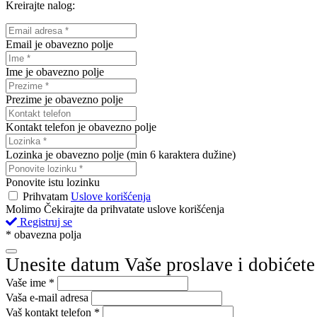
Kreirajte nalog:
Email je obavezno polje
Ime je obavezno polje
Prezime je obavezno polje
Kontakt telefon je obavezno polje
Lozinka je obavezno polje (min 6 karaktera dužine)
Ponovite istu lozinku
Prihvatam
Uslove korišćenja
Molimo Čekirajte da prihvatate uslove korišćenja
Registruj se
* obavezna polja
Unesite datum Vaše proslave i dobićete
Vaše ime *
Vaša e-mail adresa
Vaš kontakt telefon *