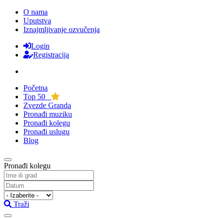
O nama
Uputstva
Iznajmljivanje ozvučenja
Login
Registracija
Početna
Top 50
Zvezde Granda
Pronađi muziku
Pronađi kolegu
Pronađi uslugu
Blog
Pronađi kolegu
Traži