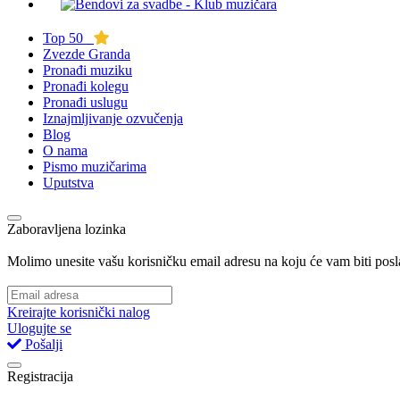
Top 50
Zvezde Granda
Pronađi muziku
Pronađi kolegu
Pronađi uslugu
Iznajmljivanje ozvučenja
Blog
O nama
Pismo muzičarima
Uputstva
Zaboravljena lozinka
Molimo unesite vašu korisničku email adresu na koju će vam biti posl
Kreirajte korisnički nalog
Ulogujte se
Pošalji
Registracija