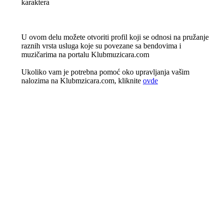
karaktera
U ovom delu možete otvoriti profil koji se odnosi na pružanje
raznih vrsta usluga koje su povezane sa bendovima i
muzičarima na portalu Klubmuzicara.com
Ukoliko vam je potrebna pomoć oko upravljanja vašim
nalozima na Klubmzicara.com, kliknite
ovde